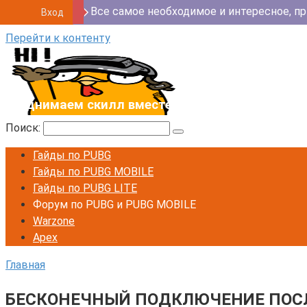
Все самое необходимое и интересное, пр
Вход
Перейти к контенту
Поднимаем скилл вместе 💪
Поиск:
Гайды по PUBG
Гайды по PUBG MOBILE
Гайды по PUBG LITE
Форум по PUBG и PUBG MOBILE
Warzone
Apex
Главная
БЕСКОНЕЧНЫЙ ПОДКЛЮЧЕНИЕ ПОСЛ