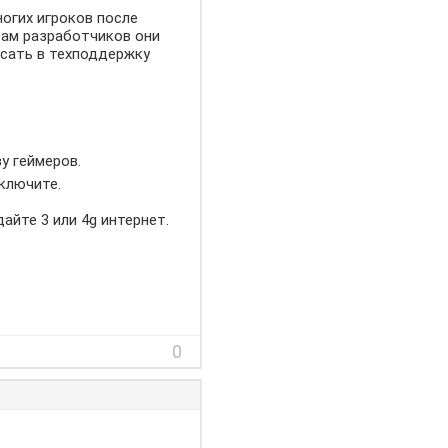
ногих игроков после
овам разработчиков они
исать в техподдержку
у геймеров.
ключите.
айте 3 или 4g интернет.
0