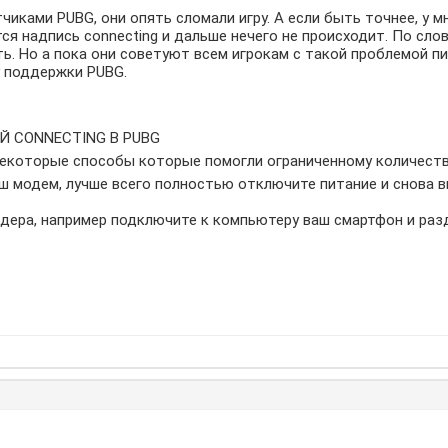
иками PUBG, они опять сломали игру. А если быть точнее, у м
тся надпись connecting и дальше нечего не происходит. По сл
ь. Но а пока они советуют всем игрокам с такой проблемой п
у поддержки PUBG.
Й CONNECTING В PUBG
некоторые способы которые помогли ограниченному количеств
аш модем, лучше всего полностью отключите питание и снова в
дера, например подключите к компьютеру ваш смартфон и разд