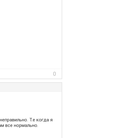
0
еправильно. Т.е когда я
ам все нормально.