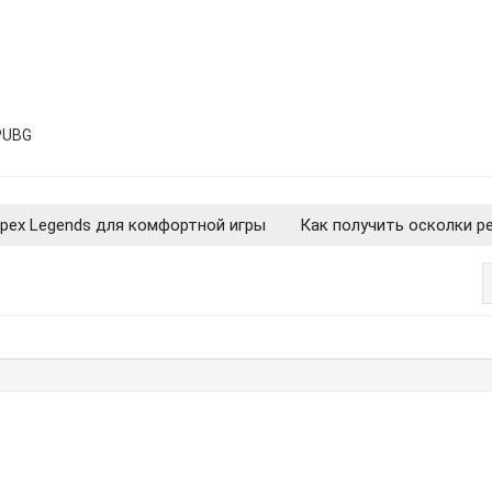
PUBG
pex Legends для комфортной игры
Как получить осколки ре
неты Apex Legends в России 2022