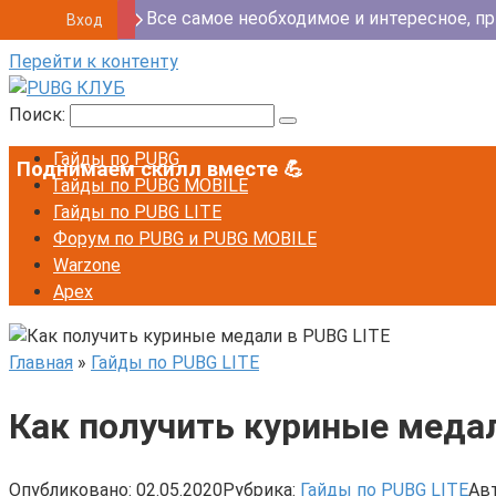
Все самое необходимое и интересное, пр
Вход
Перейти к контенту
Поиск:
Гайды по PUBG
Поднимаем скилл вместе 💪
Гайды по PUBG MOBILE
Гайды по PUBG LITE
Форум по PUBG и PUBG MOBILE
Warzone
Apex
Главная
»
Гайды по PUBG LITE
Как получить куриные медал
Опубликовано:
02.05.2020
Рубрика:
Гайды по PUBG LITE
Авт