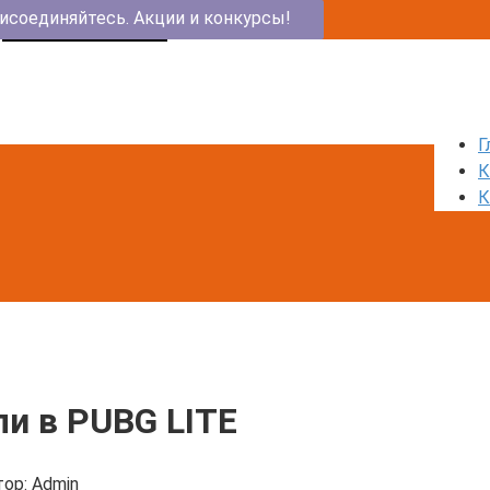
исоединяйтесь. Акции и конкурсы!
PUBG КЛУБ
Г
К
К
и в PUBG LITE
ор:
Admin