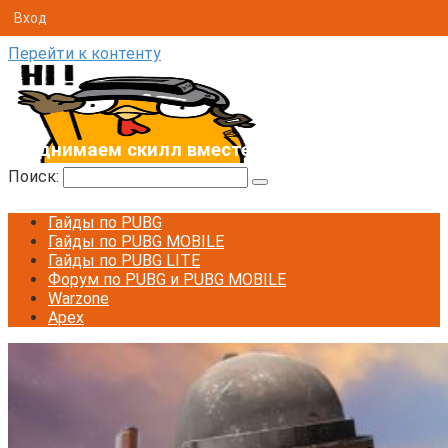
Вход
Перейти к контенту
Поднимаем скилл вместе 💪
Поиск:
Гайды по PUBG
Гайды по PUBG MOBILE
Гайды по PUBG LITE
Форум по PUBG и PUBG MOBILE
Warzone
Apex