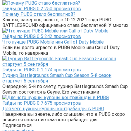
Гайды по PUBG
0
2 250 просмотров
Почему PUBG стало бесплатной?
Как вы, наверное, знаете, с 10.12.2021 года PUBG
BATTLEGROUND официально стала бесплатной. У многих
Гайды по PUBG
0
5 242 просмотров
Что лучше PUBG Mobile или Call of Duty Mobile
Если вы долго играете в PUBG Mobile или Call of Duty
Mobile, то наверняка
Гайды по PUBG
0
1 174 просмотров
Турнир Battlegrounds Smash Cup Season 5-й сезон
стартует 5 сентября
Очередной, 5-й по счету, турнир Battlegrounds Smash Cup
Season состоится в Сеуле. Его участниками
Гайды по PUBG
0
7 675 просмотров
Для чего нужны купоны контрабанды в PUBG
Наверняка вы знаете, либо слышали, что в PUBG скоро
появится новая система контрабанды, для
Подписаться
авторизуйтесь