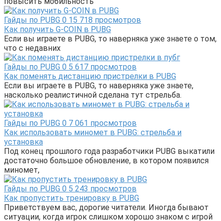
повысить мобильность
Гайды по PUBG
0
15 718 просмотров
Как получить G-COIN в PUBG
Если вы играете в PUBG, то наверняка уже знаете о том,
что с недавних
Гайды по PUBG
0
5 617 просмотров
Как поменять дистанцию пристрелки в PUBG
Если вы играете в PUBG, то наверняка уже знаете,
насколько реалистичной сделана тут стрельба.
Гайды по PUBG
0
7 061 просмотров
Как использовать миномет в PUBG: стрельба и
установка
Под конец прошлого года разработчики PUBG выкатили
достаточно большое обновление, в котором появился
миномет,
Гайды по PUBG
0
5 243 просмотров
Как пропустить тренировку в PUBG
Приветствуем вас, дорогие читатели. Иногда бывают
ситуации, когда игрок слишком хорошо знаком с игрой